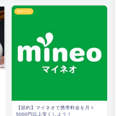
格安スマホ
【節約】マイネオで携帯料金を月々
5000円以上安くしよう！