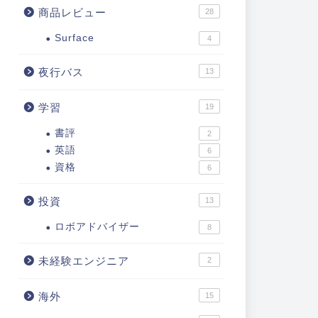
商品レビュー
28
Surface
4
夜行バス
13
学習
19
書評
2
英語
6
資格
6
投資
13
ロボアドバイザー
8
未経験エンジニア
2
海外
15