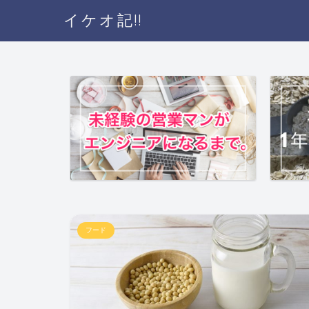
イケオ記!!
フード