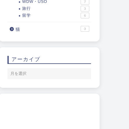
WDW・USO
7
旅行
3
留学
6
猫
3
アーカイブ