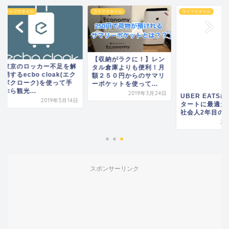
フスタイル
ライフスタイル
ライフスタイル
【収納がラクに！】レン
京のロッカー不足を解
タル倉庫よりも便利！月
るecbo cloak(エク
額２５０円からのサマリ
クローク)を使って手
ーポケットを使って...
観光...
2019年3月24日
UBER EATSは副業
2019年5月14日
タートに最適だと思
社会人2年目の救世
2019年
スポンサーリンク