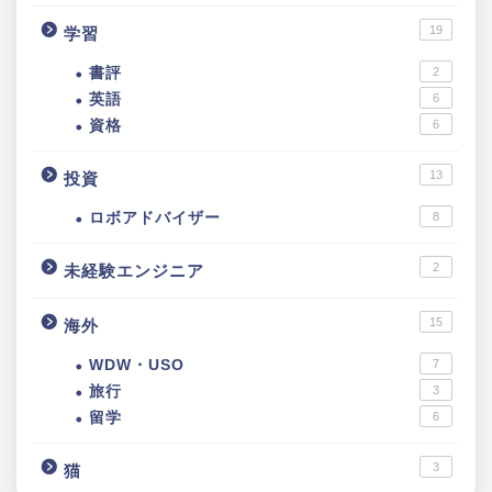
19
学習
書評
2
英語
6
資格
6
13
投資
ロボアドバイザー
8
2
未経験エンジニア
15
海外
WDW・USO
7
旅行
3
留学
6
3
猫