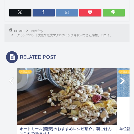
HOME
お役立ち
グランフロント大阪で近大マグロのランチを食べてきた感想、口コミ。
RELATED POST
お役立ち
お役立ち
オートミール(燕麦)のおすすめレシピ紹介。朝ごはん
単位認
はこれで決まり！