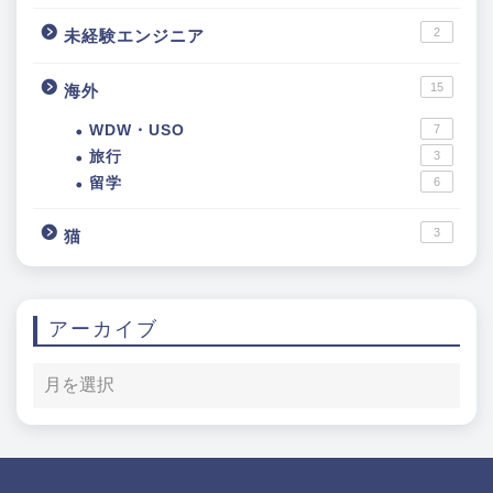
2
未経験エンジニア
15
海外
WDW・USO
7
旅行
3
留学
6
3
猫
アーカイブ